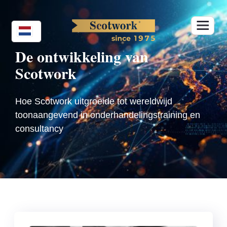
Skip
to
content
De ontwikkeling van
Scotwork
Hoe Scotwork uitgroeide tot wereldwijd
toonaangevend in onderhandelingstraining en
consultancy